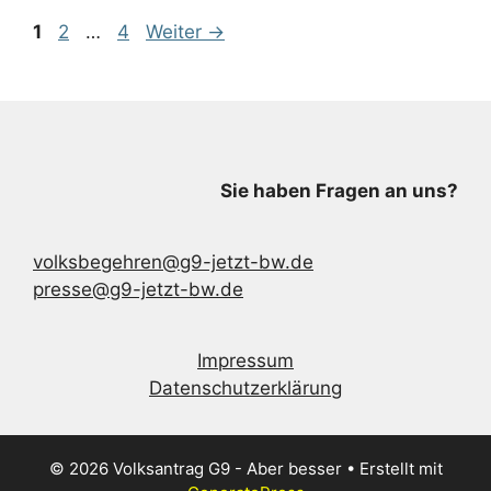
Seite
Seite
Seite
1
2
…
4
Weiter
→
Sie haben Fragen an uns?
volksbegehren@g9-jetzt-bw.de
presse@g9-jetzt-bw.de
Impressum
Datenschutzerklärung
© 2026 Volksantrag G9 - Aber besser
• Erstellt mit