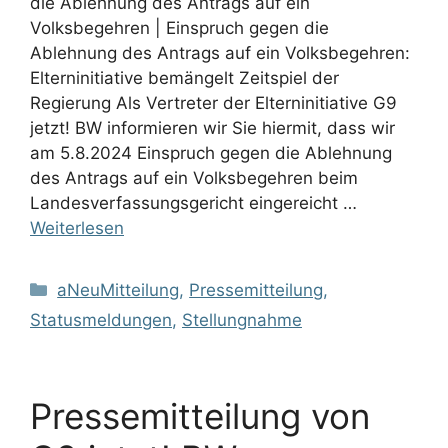
die Ablehnung des Antrags auf ein
Volksbegehren | Einspruch gegen die
Ablehnung des Antrags auf ein Volksbegehren:
Elterninitiative bemängelt Zeitspiel der
Regierung Als Vertreter der Elterninitiative G9
jetzt! BW informieren wir Sie hiermit, dass wir
am 5.8.2024 Einspruch gegen die Ablehnung
des Antrags auf ein Volksbegehren beim
Landesverfassungsgericht eingereicht …
Weiterlesen
Kategorien
aNeuMitteilung
,
Pressemitteilung
,
Statusmeldungen
,
Stellungnahme
Pressemitteilung von