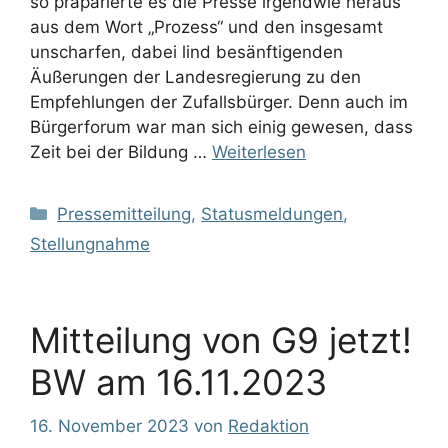
so präparierte es die Presse irgendwie heraus
aus dem Wort „Prozess“ und den insgesamt
unscharfen, dabei lind besänftigenden
Äußerungen der Landesregierung zu den
Empfehlungen der Zufallsbürger. Denn auch im
Bürgerforum war man sich einig gewesen, dass
Zeit bei der Bildung …
Weiterlesen
Kategorien
Pressemitteilung
,
Statusmeldungen
,
Stellungnahme
Mitteilung von G9 jetzt!
BW am 16.11.2023
16. November 2023
von
Redaktion