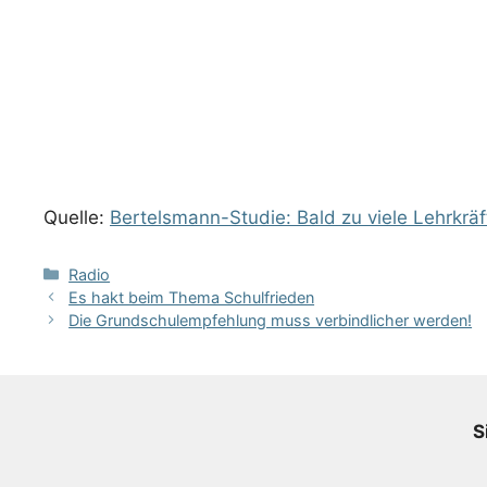
Quelle:
Bertelsmann-Studie: Bald zu viele Lehrkrä
Kategorien
Radio
Es hakt beim Thema Schulfrieden
Die Grundschulempfehlung muss verbindlicher werden!
S