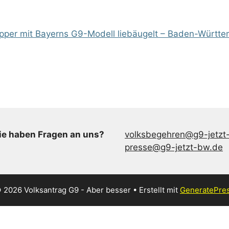
pper mit Bayerns G9-Modell liebäugelt – Baden-Württem
ie haben Fragen an uns?
volksbegehren@g9-jetzt
presse@g9-jetzt-bw.de
 2026 Volksantrag G9 - Aber besser
• Erstellt mit
GeneratePre