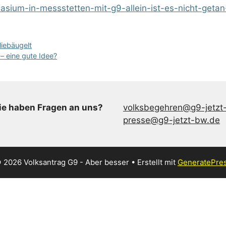
asium-in-messstetten-mit-g9-allein-ist-es-nicht-geta
liebäugelt
 – eine gute Idee?
ie haben Fragen an uns?
volksbegehren@g9-jetzt
presse@g9-jetzt-bw.de
 2026 Volksantrag G9 - Aber besser
• Erstellt mit
GeneratePre