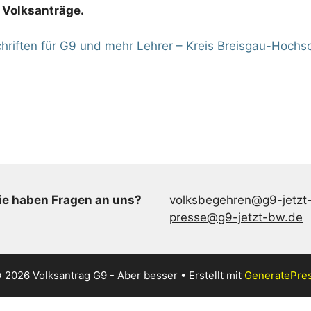
 Volksanträge.
chriften für G9 und mehr Lehrer – Kreis Breisgau-Hoch
ie haben Fragen an uns?
volksbegehren@g9-jetzt
presse@g9-jetzt-bw.de
 2026 Volksantrag G9 - Aber besser
• Erstellt mit
GeneratePre