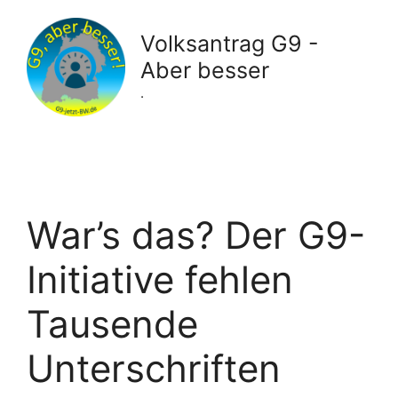
Zum
Inhalt
Volksantrag G9 -
springen
Aber besser
.
War’s das? Der G9-
Initiative fehlen
Tausende
Unterschriften