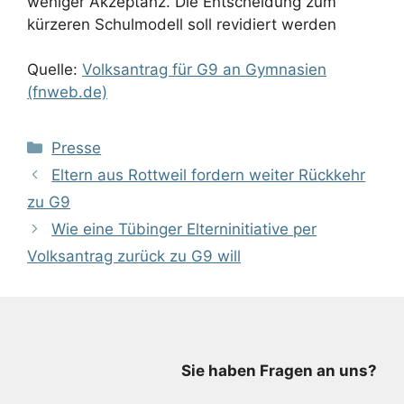
weniger Akzeptanz. Die Entscheidung zum
kürzeren Schulmodell soll revidiert werden
Quelle:
Volksantrag für G9 an Gymnasien
(fnweb.de)
Kategorien
Presse
Eltern aus Rottweil fordern weiter Rückkehr
zu G9
Wie eine Tübinger Elterninitiative per
Volksantrag zurück zu G9 will
Sie haben Fragen an uns?