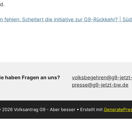
d.
 fehlen: Scheitert die Initiative zur G9-Rückkehr? | Sü
ie haben Fragen an uns?
volksbegehren@g9-jetzt
presse@g9-jetzt-bw.de
 2026 Volksantrag G9 - Aber besser
• Erstellt mit
GeneratePre