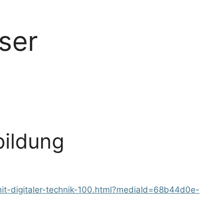
ser
bildung
mit-digitaler-technik-100.html?mediaId=68b44d0e-