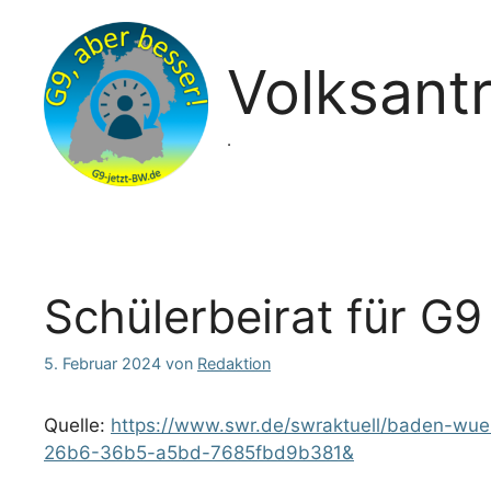
Zum
Inhalt
springen
Volksant
.
Schülerbeirat für G
5. Februar 2024
von
Redaktion
Quelle:
https://www.swr.de/swraktuell/baden-wuer
26b6-36b5-a5bd-7685fbd9b381&