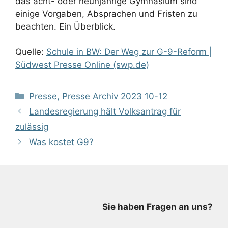
das acht- oder neunjährige Gymnasium sind
einige Vorgaben, Absprachen und Fristen zu
beachten. Ein Überblick.
Quelle:
Schule in BW: Der Weg zur G-9-Reform |
Südwest Presse Online (swp.de)
Kategorien
Presse
,
Presse Archiv 2023 10-12
Landesregierung hält Volksantrag für
zulässig
Was kostet G9?
Sie haben Fragen an uns?