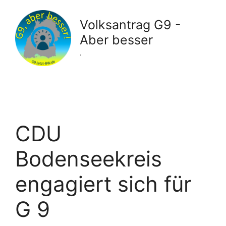
Zum
Inhalt
Volksantrag G9 -
springen
Aber besser
.
CDU
Bodenseekreis
engagiert sich für
G 9