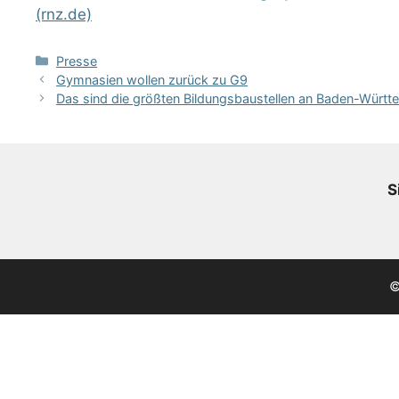
(rnz.de)
Kategorien
Presse
Gymnasien wollen zurück zu G9
Das sind die größten Bildungsbaustellen an Baden-Würt
S
©