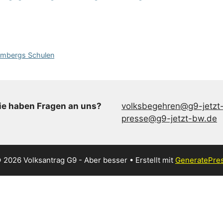
tembergs Schulen
ie haben Fragen an uns?
volksbegehren@g9-jetzt
presse@g9-jetzt-bw.de
 2026 Volksantrag G9 - Aber besser
• Erstellt mit
GeneratePre