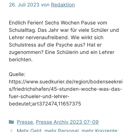
26. Juli 2023
von
Redaktion
Endlich Ferien! Sechs Wochen Pause vom
Schulalltag. Das Jahr war für viele Schüler und
Lehrer nervenaufreibend. Wie wirkt sich
Schulstress auf die Psyche aus? Hat er
zugenommen? Eine Schülerin und ein Lehrer
berichten.
Quelle:
https://www.suedkurier.de/region/bodenseekrei
s/friedrichshafen/45-stunden-woche-was-das-
fuer-schueler-und-lehrer-
bedeutet;art372474,11657375
Kategorien
Presse
,
Presse Archiv 2023 07-09
Mehr Geld, mehr Personal, mehr Konzepte: