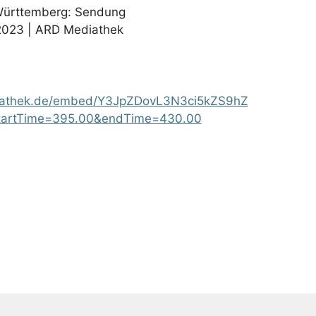
Württemberg: Sendung
.2023 | ARD Mediathek
iathek.de/embed/Y3JpZDovL3N3ci5kZS9hZ
artTime=395.00&endTime=430.00