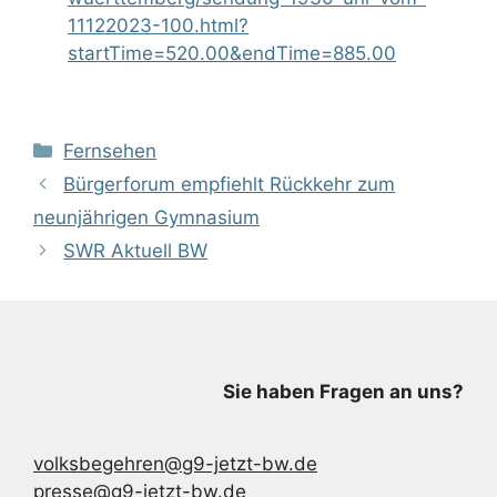
11122023-100.html?
startTime=520.00&endTime=885.00
Kategorien
Fernsehen
Bürgerforum empfiehlt Rückkehr zum
neunjährigen Gymnasium
SWR Aktuell BW
Sie haben Fragen an uns?
volksbegehren@g9-jetzt-bw.de
presse@g9-jetzt-bw.de