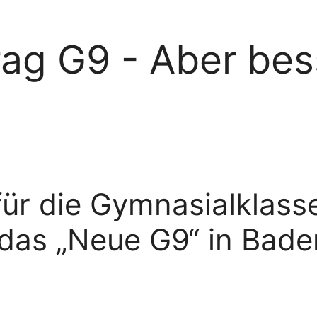
rag G9 - Aber bes
für die Gymnasialklass
 das „Neue G9“ in Bad