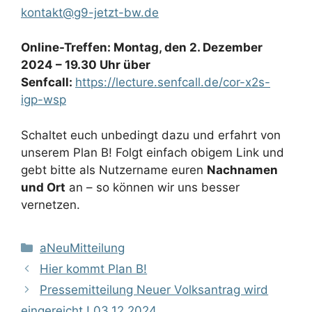
kontakt@g9-jetzt-bw.de
Online-Treffen: Montag, den 2. Dezember
2024 – 19.30 Uhr über
Senfcall
:
https://lecture.senfcall.de/cor-x2s-
igp-wsp
Schaltet euch unbedingt dazu und erfahrt von
unserem Plan B! Folgt einfach obigem Link und
gebt bitte als Nutzername euren
Nachnamen
und Ort
an – so können wir uns besser
vernetzen.
Kategorien
aNeuMitteilung
Hier kommt Plan B!
Pressemitteilung Neuer Volksantrag wird
eingereicht ! 03.12.2024