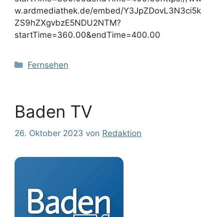
w.ardmediathek.de/embed/Y3JpZDovL3N3ci5k
ZS9hZXgvbzE5NDU2NTM?
startTime=360.00&endTime=400.00
Kategorien
Fernsehen
Baden TV
26. Oktober 2023
von
Redaktion