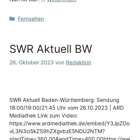
Kategorien
Fernsehen
SWR Aktuell BW
26. Oktober 2023
von
Redaktion
SWR Aktuell Baden-Württemberg: Sendung
18:00/19:00/21:45 Uhr vom 26.10.2023 | ARD
Mediathek Link zum Video:
https://www.ardmediathek.de/embed/Y3JpZDo
vL3N3ci5kZS9hZXgvbzE5NDU2NTM?
startTime=360.00&endTime=400.00https://ww