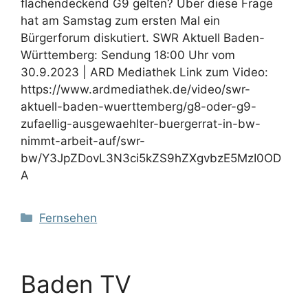
flächendeckend G9 gelten? Über diese Frage
hat am Samstag zum ersten Mal ein
Bürgerforum diskutiert. SWR Aktuell Baden-
Württemberg: Sendung 18:00 Uhr vom
30.9.2023 | ARD Mediathek Link zum Video:
https://www.ardmediathek.de/video/swr-
aktuell-baden-wuerttemberg/g8-oder-g9-
zufaellig-ausgewaehlter-buergerrat-in-bw-
nimmt-arbeit-auf/swr-
bw/Y3JpZDovL3N3ci5kZS9hZXgvbzE5MzI0OD
A
Kategorien
Fernsehen
Baden TV